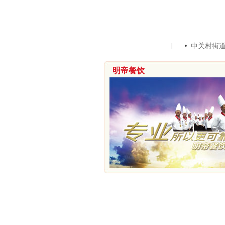
·
新闻中心
|
中关村街
明帝餐饮