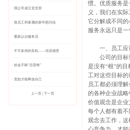
惯。优质服务是
·
我公司成立党支部
义，我们在实际
它分解成不同的
·
致员工和家属的新年慰问信
服务永远只是一
·
重新认识服务员
一、员工应该
·
不可多得的良机——培训感受
公司的目标要
·
拾金不昧“活雷锋”
是没有“根”的
工对这些目标的
·
宽恕才能释放自己
员工都必须理解
的各种企业战略
上一页
|
下一页
价值观念是企业
每个人都有着不
观念去工作，这
心竞争力，才能