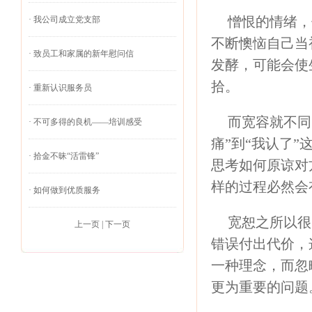
憎恨的情绪，
·
我公司成立党支部
不断懊恼自己当
·
致员工和家属的新年慰问信
发酵，可能会使
拾。
·
重新认识服务员
而宽容就不同
·
不可多得的良机——培训感受
痛”到“我认了
·
拾金不昧“活雷锋”
思考如何原谅对
样的过程必然会
·
如何做到优质服务
宽恕之所以很
上一页
|
下一页
错误付出代价，
一种理念，而忽
更为重要的问题